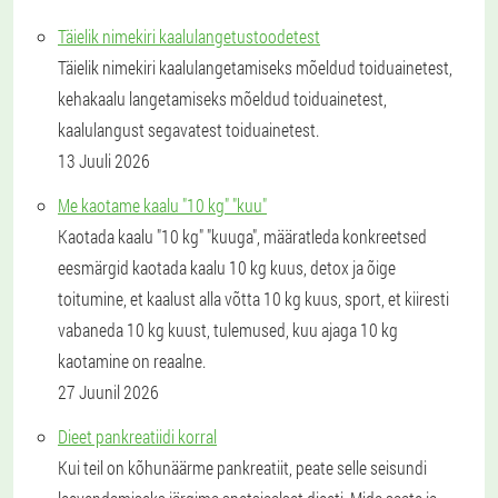
Täielik nimekiri kaalulangetustoodetest
Täielik nimekiri kaalulangetamiseks mõeldud toiduainetest,
kehakaalu langetamiseks mõeldud toiduainetest,
kaalulangust segavatest toiduainetest.
13 Juuli 2026
Me kaotame kaalu "10 kg" "kuu"
Kaotada kaalu "10 kg" "kuuga", määratleda konkreetsed
eesmärgid kaotada kaalu 10 kg kuus, detox ja õige
toitumine, et kaalust alla võtta 10 kg kuus, sport, et kiiresti
vabaneda 10 kg kuust, tulemused, kuu ajaga 10 kg
kaotamine on reaalne.
27 Juunil 2026
Dieet pankreatiidi korral
Kui teil on kõhunäärme pankreatiit, peate selle seisundi