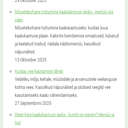
29 Oktoober 2025
Nõuetekohane toitumine kaalulanguse jaoks - menüü iga
päev
Nõuetekohane toitumine kaalukaotuseks: kuidas luua
kaalukaotuse plaan. Kalorite loendamise omadused, lubatud
ja keelatud toidud, nädala näidismenüü, kasulikud
näpunäited.
13 Oktoober 2025
Kuidas vee kaotamine läheb
Vedeliku mõju kehale, müütidele ja arvamustele veelanguse
kohta vees. Kasulikud näpunäited ja olulised reeglid vee
kasutamiseks kaalu vähendamiseks.
27 Septembrini 2025
Dieet kiire kaalukaotuse jaoks - kumb on parem? Menüü ja
toit