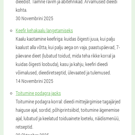
dieedist. Taimne ravim ja abitehnikad. Arvamused dieedi
kohta.
30 Novembrini 2025
Keefir kehakaalu langetamiseks
Kaalu kaotamine keefiriga: kuidas õigesti juua, kui palju
kaalust alla võtta, kui palju aega on vaja, paastupäevad, 7-
päevane dieet (lubatud toidud, mida teha rikke korral ja
kuidas õigesti loobuda), kasu ja kahju, keefiri dieedi
võimalused, dieediretseptid, ülevaated ja tulemused.
14 Novembrini 2025
Toitumine podagra jaoks
Toitumine podagra korral: dieedi mittejärgimise tagajärjed
haiguse ajal, sordid, põhiprintsiibid, toitumine ägenemise
ajal, lubatud ja keelatud toiduainete loetelu, näidismenüü,
retseptid.