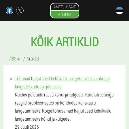
AMETLIK SAIT
ABSLIM
KÕIK ARTIKLID
ABSlim
Artiklid
Tõhusad harjutused kehakaalu langetamiseks kõhus ja
külgedel kodus ja jõusaalis
Kuidas põletada rasva kõhul ja külgedel. Kardiotreeningu
reeglid probleemsetes piirkondades kehakaalu
langetamiseks. Kõige tõhusamad harjutused kehakaalu
langetamiseks kõhul ja külgedel.
29 Juuli 2026