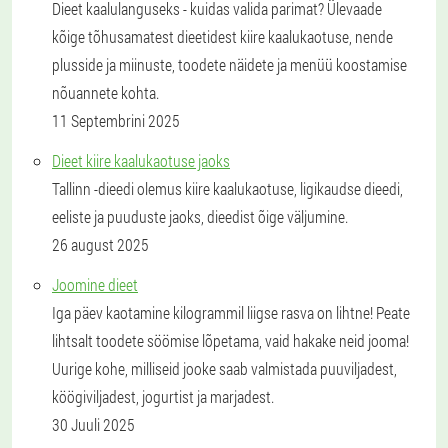
Dieet kaalulanguseks - kuidas valida parimat? Ülevaade
kõige tõhusamatest dieetidest kiire kaalukaotuse, nende
plusside ja miinuste, toodete näidete ja menüü koostamise
nõuannete kohta.
11 Septembrini 2025
Dieet kiire kaalukaotuse jaoks
Tallinn -dieedi olemus kiire kaalukaotuse, ligikaudse dieedi,
eeliste ja puuduste jaoks, dieedist õige väljumine.
26 august 2025
Joomine dieet
Iga päev kaotamine kilogrammil liigse rasva on lihtne! Peate
lihtsalt toodete söömise lõpetama, vaid hakake neid jooma!
Uurige kohe, milliseid jooke saab valmistada puuviljadest,
köögiviljadest, jogurtist ja marjadest.
30 Juuli 2025