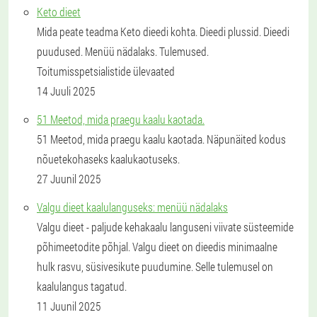
Keto dieet
Mida peate teadma Keto dieedi kohta. Dieedi plussid. Dieedi
puudused. Menüü nädalaks. Tulemused.
Toitumisspetsialistide ülevaated
14 Juuli 2025
51 Meetod, mida praegu kaalu kaotada.
51 Meetod, mida praegu kaalu kaotada. Näpunäited kodus
nõuetekohaseks kaalukaotuseks.
27 Juunil 2025
Valgu dieet kaalulanguseks: menüü nädalaks
Valgu dieet - paljude kehakaalu languseni viivate süsteemide
põhimeetodite põhjal. Valgu dieet on dieedis minimaalne
hulk rasvu, süsivesikute puudumine. Selle tulemusel on
kaalulangus tagatud.
11 Juunil 2025