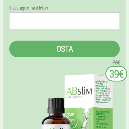
Sisestage oma telefon
OSTA
78€
39€