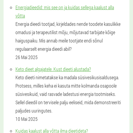
Energiadieedid: mis see on ja kuidas sellega kaalust alla
võtta
Energia dieedi tootjad, kirjeldades nende toodete kasulikke
omadusi ja terapeutilist mõju, mõjutavad tarbijate kõige
haiguspaiku. Mis annab meile tootjate endi sõnul
regulaarselt energia dieedi abil?
26 Mai 2025
Keto dieet algajatele. Kust dieeti alustada?
Keto dieeti nimetatakse ka madala süsivesikusisaldusega.
Protsess, milles keha ei kasuta mitte kolmanda osapoole
süsivesikuid, vaid rasvade ladestusi energia tootmiseks.
Sellel dieedil on tervisele palju eeliseid, mida demonstreeriti
paljudes uuringutes.
10 Mai 2025
Kuidas kaalust alla võtta ilma dieetideta?