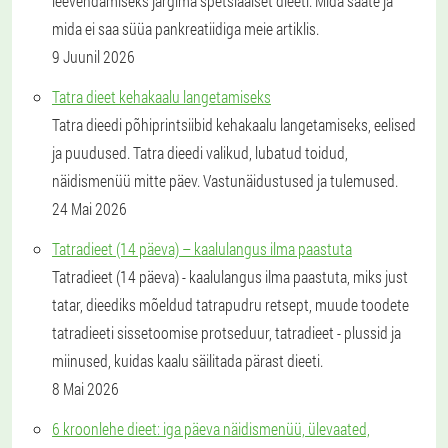
leevendamiseks järgima spetsiaalset dieeti. Mida saate ja
mida ei saa süüa pankreatiidiga meie artiklis.
9 Juunil 2026
Tatra dieet kehakaalu langetamiseks
Tatra dieedi põhiprintsiibid kehakaalu langetamiseks, eelised
ja puudused. Tatra dieedi valikud, lubatud toidud,
näidismenüü mitte päev. Vastunäidustused ja tulemused.
24 Mai 2026
Tatradieet (14 päeva) – kaalulangus ilma paastuta
Tatradieet (14 päeva) - kaalulangus ilma paastuta, miks just
tatar, dieediks mõeldud tatrapudru retsept, muude toodete
tatradieeti sissetoomise protseduur, tatradieet - plussid ja
miinused, kuidas kaalu säilitada pärast dieeti.
8 Mai 2026
6 kroonlehe dieet: iga päeva näidismenüü, ülevaated,