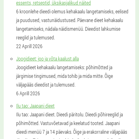
essents, retseptid, üksikasjalikud näited
6 kroonlehe dieedi olemus kehakaalu langetamiseks, eelised
ja puudused, vastunäidustused. Päevane dieet kehakaalu
langetamiseks, nädala näidismenüü. Dieedist lahkumise
reeglid ja tulemused.
22 Aprill 2026
Joogidieet: joo ja võta kaalust alla
Joogidieet kehakaalu langetamiseks: põhimõtted ja
järgimise tingimused, mida tohib ja mida mitte. Õige
väljapääs dieedist ja tulemused.
6 Aprill 2026
Ilu tao: Jaapani dieet
Ilu tao: Jaapani dieet. Dieedi päritolu. Dieedi põhireeglid ja
põhimõtted. Vastuvõetavad ja keelatud tooted. Jaapani
dieedi menüü 7 ja 14 päevaks. Õige ja erakorraline väljapääs