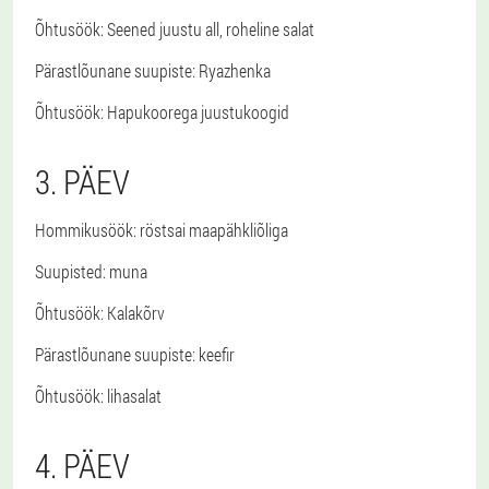
Õhtusöök
: Seened juustu all, roheline salat
Pärastlõunane suupiste
: Ryazhenka
Õhtusöök
: Hapukoorega juustukoogid
3. PÄEV
Hommikusöök
: röstsai maapähkliõliga
Suupisted
: muna
Õhtusöök
: Kalakõrv
Pärastlõunane suupiste
: keefir
Õhtusöök
: lihasalat
4. PÄEV