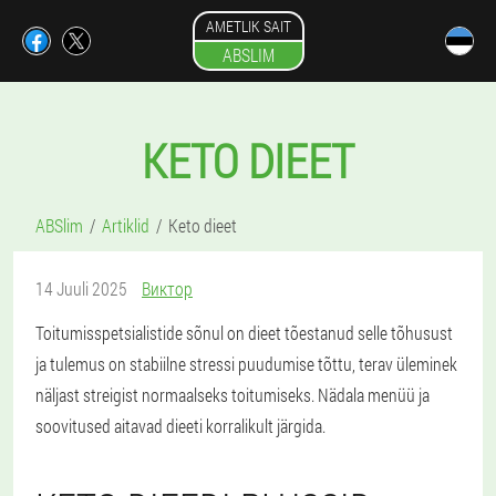
AMETLIK SAIT
ABSLIM
KETO DIEET
ABSlim
Artiklid
Keto dieet
14 Juuli 2025
Виктор
Toitumisspetsialistide sõnul on dieet tõestanud selle tõhusust
ja tulemus on stabiilne stressi puudumise tõttu, terav üleminek
näljast streigist normaalseks toitumiseks. Nädala menüü ja
soovitused aitavad dieeti korralikult järgida.