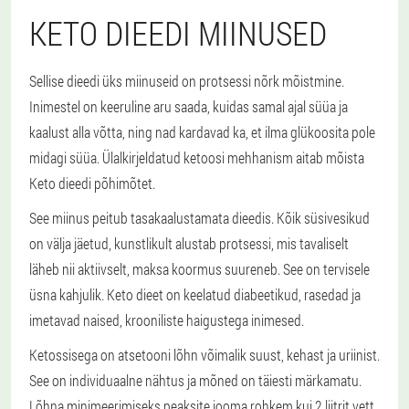
KETO DIEEDI MIINUSED
Sellise dieedi üks miinuseid on protsessi nõrk mõistmine.
Inimestel on keeruline aru saada, kuidas samal ajal süüa ja
kaalust alla võtta, ning nad kardavad ka, et ilma glükoosita pole
midagi süüa. Ülalkirjeldatud ketoosi mehhanism aitab mõista
Keto dieedi põhimõtet.
See miinus peitub tasakaalustamata dieedis. Kõik süsivesikud
on välja jäetud, kunstlikult alustab protsessi, mis tavaliselt
läheb nii aktiivselt, maksa koormus suureneb. See on tervisele
üsna kahjulik. Keto dieet on keelatud diabeetikud, rasedad ja
imetavad naised, krooniliste haigustega inimesed.
Ketossisega on atsetooni lõhn võimalik suust, kehast ja uriinist.
See on individuaalne nähtus ja mõned on täiesti märkamatu.
Lõhna minimeerimiseks peaksite jooma rohkem kui 2 liitrit vett