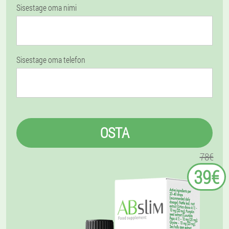
Sisestage oma nimi
Sisestage oma telefon
OSTA
78€
39€