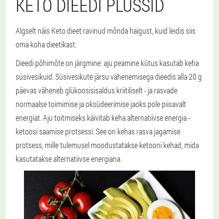
KETO DIEEDI PLUSSID
Algselt näis Keto dieet ravinud mõnda haigust, kuid leidis siis
oma koha dieetikast.
Dieedi põhimõte on järgmine: aju peamine kütus kasutab keha
süsivesikuid. Süsivesikute järsu vähenemisega dieedis alla 20 g
päevas väheneb glükoosisisaldus kriitiliselt - ja rasvade
normaalse toimimise ja oksüdeerimise jaoks pole piisavalt
energiat. Aju toitmiseks käivitab keha alternatiivse energia -
ketoosi saamise protsessi. See on kehas rasva jagamise
protsess, mille tulemusel moodustatakse ketooni kehad, mida
kasutatakse alternatiivse energiana.