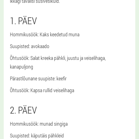
ikkagi tavalisi süsivesikuid.
1. PÄEV
Hommikusöök
: Kaks keedetud muna
Suupisted
: avokaado
Õhtusöök
: Salat kreeka pähkli, juustu ja veiselihaga,
kanapuljong
Pärastlõunane suupiste
: keefir
Õhtusöök
: Kapsa rullid veiselihaga
2. PÄEV
Hommikusöök
: munad singiga
Suupisted
: käputäis pähkleid