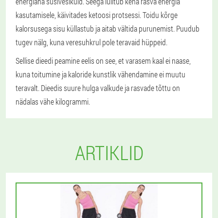
energiana süsivesikuid. Seega lülitub keha rasva energia
kasutamisele, käivitades ketoosi protsessi. Toidu kõrge
kalorsusega sisu küllastub ja aitab vältida purunemist. Puudub
tugev nälg, kuna veresuhkrul pole teravaid hüppeid.
Sellise dieedi peamine eelis on see, et varasem kaal ei naase,
kuna toitumine ja kaloride kunstlik vähendamine ei muutu
teravalt. Dieedis suure hulga valkude ja rasvade tõttu on
nädalas vähe kilogrammi.
ARTIKLID