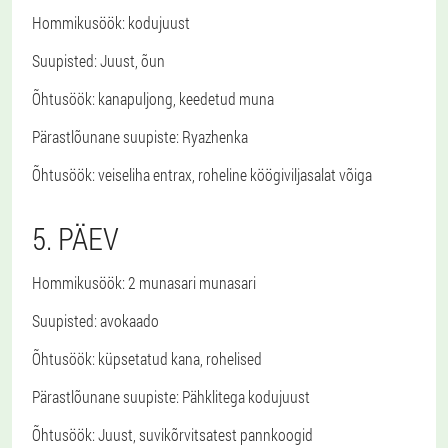
Hommikusöök
: kodujuust
Suupisted
: Juust, õun
Õhtusöök
: kanapuljong, keedetud muna
Pärastlõunane suupiste
: Ryazhenka
Õhtusöök
: veiseliha entrax, roheline köögiviljasalat võiga
5. PÄEV
Hommikusöök
: 2 munasari munasari
Suupisted
: avokaado
Õhtusöök
: küpsetatud kana, rohelised
Pärastlõunane suupiste
: Pähklitega kodujuust
Õhtusöök
: Juust, suvikõrvitsatest pannkoogid