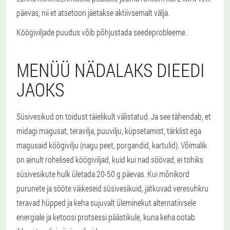
päevas, nii et atsetoon jäetakse aktiivsemalt välja.
Köögiviljade puudus võib põhjustada seedeprobleeme.
MENÜÜ NÄDALAKS DIEEDI
JAOKS
Süsivesikud on toidust täielikult välistatud. Ja see tähendab, et
midagi magusat, teravilja, puuvilju, küpsetamist, tärklist ega
magusaid köögivilju (nagu peet, porgandid, kartulid). Võimalik
on ainult rohelised köögiviljad, kuid kui nad söövad, ei tohiks
süsivesikute hulk ületada 20-50 g päevas. Kui mõnikord
purunete ja sööte väikeseid süsivesikuid, jätkuvad veresuhkru
teravad hüpped ja keha sujuvalt üleminekut alternatiivsele
energiale ja ketoosi protsessi päästikule, kuna keha ootab