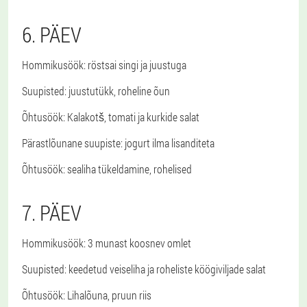
6. PÄEV
Hommikusöök
: röstsai singi ja juustuga
Suupisted
: juustutükk, roheline õun
Õhtusöök
: Kalakotš, tomati ja kurkide salat
Pärastlõunane suupiste
: jogurt ilma lisanditeta
Õhtusöök
: sealiha tükeldamine, rohelised
7. PÄEV
Hommikusöök
: 3 munast koosnev omlet
Suupisted
: keedetud veiseliha ja roheliste köögiviljade salat
Õhtusöök
: Lihalõuna, pruun riis