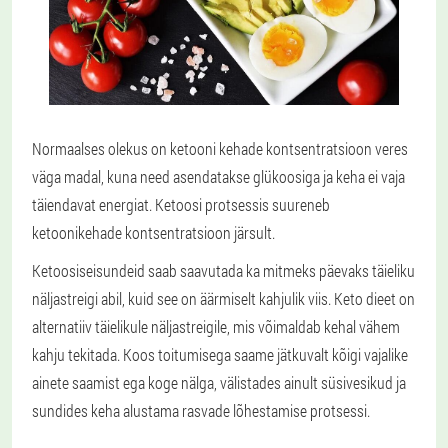
Normaalses olekus on ketooni kehade kontsentratsioon veres
väga madal, kuna need asendatakse glükoosiga ja keha ei vaja
täiendavat energiat. Ketoosi protsessis suureneb
ketoonikehade kontsentratsioon järsult.
Ketoosiseisundeid saab saavutada ka mitmeks päevaks täieliku
näljastreigi abil, kuid see on äärmiselt kahjulik viis. Keto dieet on
alternatiiv täielikule näljastreigile, mis võimaldab kehal vähem
kahju tekitada. Koos toitumisega saame jätkuvalt kõigi vajalike
ainete saamist ega koge nälga, välistades ainult süsivesikud ja
sundides keha alustama rasvade lõhestamise protsessi.