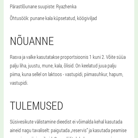
Pärastlõunane suupiste
: Ryazhenka
Õhtusöök
: punane kala küpsetatud, köögiviljad
NÕUANNE
Rasva ja valke kasutatakse proportsioonis 1 kuni 2. Võite süüa
palju liha, juustu, mune, kala, õlisid. On keelatud juua palju
piima, kuna sellel on laktoos - vastupidi, piimasuhkur, hapum,
vastupidi.
TULEMUSED
Süsivesikute välistamine dieedist ei võimalda kehal kasutada
aineid nagu tavaliselt: paigutada „reservis” ja kasutada peamise