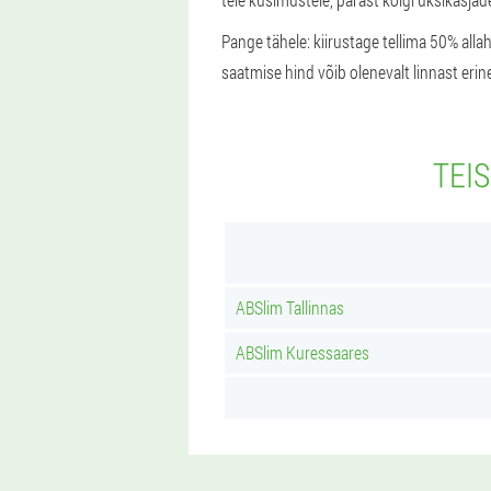
Pange tähele: kiirustage tellima 50% all
saatmise hind võib olenevalt linnast erin
TEIS
ABSlim Tallinnas
ABSlim Kuressaares