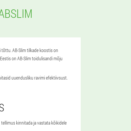
ABSLIM
 tõttu. AB-Slim tilkade koostis on
 Eestis on AB-Slim toidulisandi mõju
itasid uuendusliku ravimi efektiivsust.
S
t tellimus kinnitada ja vastata kõikidele