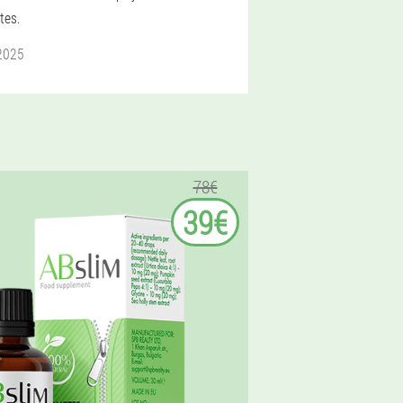
tes.
2025
78€
39€