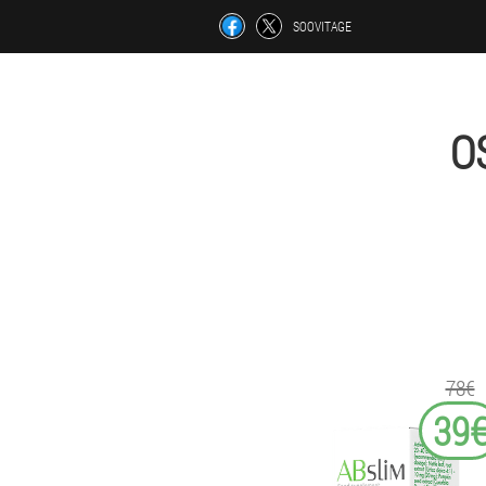
SOOVITAGE
O
78€
39