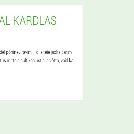
AL KARDLAS
del põhinev ravim – olla teie jaoks parim
us mitte ainult kaalust alla võtta, vaid ka