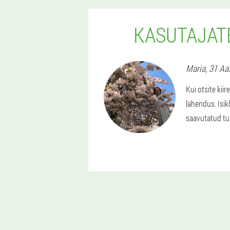
KASUTAJAT
Maria
, 31 Aa
Kui otsite kii
lahendus. Isik
saavutatud tu