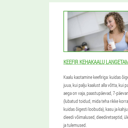
KEEFIR KEHAKAALU LANGETA
Kaalu kaotamine keefiriga: kuidas õig
juua, kui palju kaalust alla võtta, kui p
aega on vaja, paastupäevad, 7-päevan
(lubatud toidud, mida teha rikke korral
kuidas õigesti loobuda), kasu ja kahju,
dieedi võimalused, dieediretseptid, ü
ja tulemused.