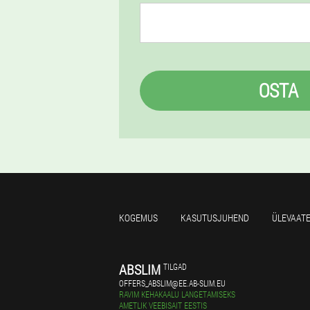
OSTA
KOGEMUS
KASUTUSJUHEND
ÜLEVAAT
ABSLIM
TILGAD
OFFERS_ABSLIM@EE.AB-SLIM.EU
RAVIM KEHAKAALU LANGETAMISEKS
AMETLIK VEEBISAIT EESTIS