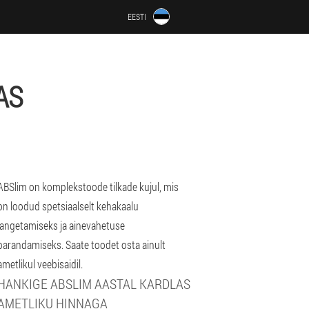
EESTI
AS
ABSlim on komplekstoode tilkade kujul, mis
on loodud spetsiaalselt kehakaalu
langetamiseks ja ainevahetuse
parandamiseks. Saate toodet osta ainult
ametlikul veebisaidil.
HANKIGE ABSLIM AASTAL KARDLAS
AMETLIKU HINNAGA