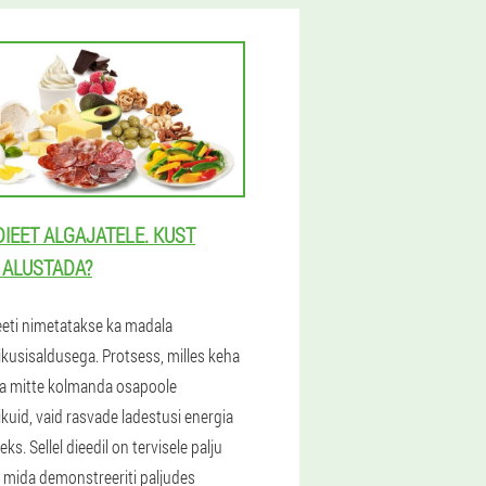
DIEET ALGAJATELE. KUST
I ALUSTADA?
eeti nimetatakse ka madala
ikusisaldusega. Protsess, milles keha
ta mitte kolmanda osapoole
kuid, vaid rasvade ladestusi energia
ks. Sellel dieedil on tervisele palju
, mida demonstreeriti paljudes