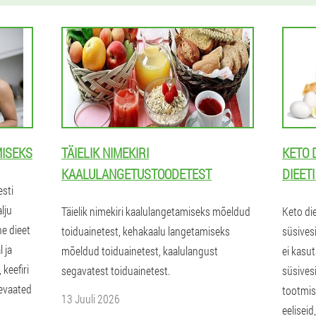
MISEKS
TÄIELIK NIMEKIRI
KETO 
KAALULANGETUSTOODETEST
DIEET
esti
alju
Täielik nimekiri kaalulangetamiseks mõeldud
Keto di
e dieet
toiduainetest, kehakaalu langetamiseks
süsives
 ja
mõeldud toiduainetest, kaalulangust
ei kasu
 keefiri
segavatest toiduainetest.
süsivesi
levaated
tootmise
13 Juuli 2026
eeliseid