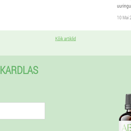
uuringu
10 Mai 
Kõik artiklid
 KARDLAS