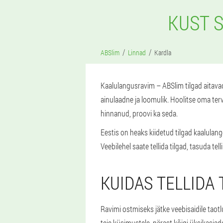
KUST 
ABSlim
Linnad
Kardla
Kaalulangusravim – ABSlim tilgad aitavad 
ainulaadne ja loomulik. Hoolitse oma ter
hinnanud, proovi ka seda.
Eestis on heaks kiidetud tilgad kaalulan
Veebilehel saate tellida tilgad, tasuda tel
KUIDAS TELLIDA
Ravimi ostmiseks jätke veebisaidile taotlus
teie küsimustele, pärast kõigi üksikasja