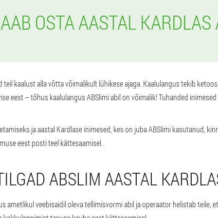
SAAB OSTA AASTAL KARDLAS 
teil kaalust alla võtta võimalikult lühikese ajaga. Kaalulangus tekib ketoosi
vise eest – tõhus kaalulangus ABSlimi abil on võimalik! Tuhanded inimesed
getamiseks ja aastal Kardlase inimesed, kes on juba ABSlimi kasutanud, kinn
limuse eest posti teel kättesaamisel.
 TILGAD ABSLIM AASTAL KARDLA
 ametlikul veebisaidil oleva tellimisvormi abil ja operaator helistab teile, e
de kokkuleppimist tasuge kauba eest kättesaamisel. .