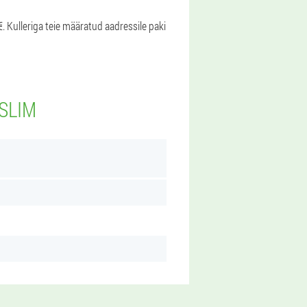
. Kulleriga teie määratud aadressile paki
BSLIM