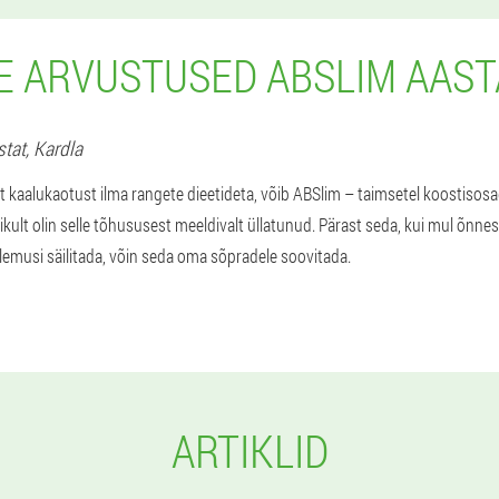
E ARVUSTUSED ABSLIM AAST
stat,
Kardla
ret kaalukaotust ilma rangete dieetideta, võib ABSlim – taimsetel koostisosa
likult olin selle tõhususest meeldivalt üllatunud. Pärast seda, kui mul õnnest
lemusi säilitada, võin seda oma sõpradele soovitada.
ARTIKLID