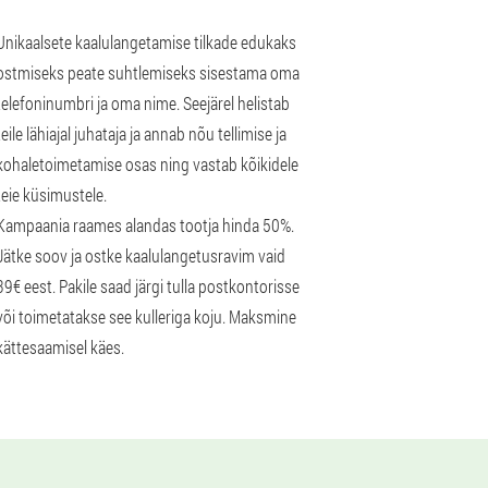
Unikaalsete kaalulangetamise tilkade edukaks
ostmiseks peate suhtlemiseks sisestama oma
telefoninumbri ja oma nime. Seejärel helistab
teile lähiajal juhataja ja annab nõu tellimise ja
kohaletoimetamise osas ning vastab kõikidele
teie küsimustele.
Kampaania raames alandas tootja hinda 50%.
Jätke soov ja ostke kaalulangetusravim vaid
39€ eest. Pakile saad järgi tulla postkontorisse
või toimetatakse see kulleriga koju. Maksmine
kättesaamisel käes.