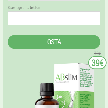
Sisestage oma telefon
OSTA
78€
39€