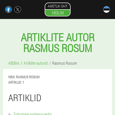
AMETLIK SAIT
ABSLIM
ARTIKLITE AUTOR
RASMUS ROSUM
ABSlim
Artiklite autorid
Rasmus Rosum
NIMI:
RASMUS
ROSUM
ARTIKLID:
1
ARTIKLID
Toitumine podagra jaoks