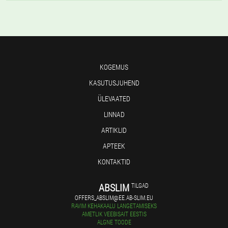
KOGEMUS
KASUTUSJUHEND
ÜLEVAATED
LINNAD
ARTIKLID
APTEEK
KONTAKTID
ABSLIM
TILGAD
OFFERS_ABSLIM@EE.AB-SLIM.EU
RAVIM KEHAKAALU LANGETAMISEKS
AMETLIK VEEBISAIT EESTIS
ALGNE TOODE