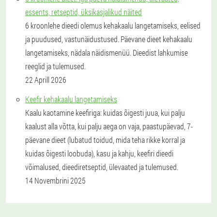
essents, retseptid, üksikasjalikud näited
6 kroonlehe dieedi olemus kehakaalu langetamiseks, eelised
ja puudused, vastunäidustused. Päevane dieet kehakaalu
langetamiseks, nädala näidismenüü. Dieedist lahkumise
reeglid ja tulemused.
22 Aprill 2026
Keefir kehakaalu langetamiseks
Kaalu kaotamine keefiriga: kuidas õigesti juua, kui palju
kaalust alla võtta, kui palju aega on vaja, paastupäevad, 7-
päevane dieet (lubatud toidud, mida teha rikke korral ja
kuidas õigesti loobuda), kasu ja kahju, keefiri dieedi
võimalused, dieediretseptid, ülevaated ja tulemused.
14 Novembrini 2025