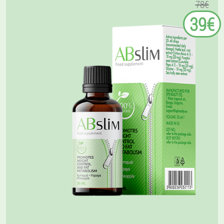
78€
39€