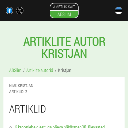
AMETLIK SAIT
ABSLIM
ARTIKLITE AUTOR
KRISTJAN
ABSlim
Artiklite autorid
Kristjan
NIMI:
KRISTJAN
ARTIKLID:
2
ARTIKLID
6 kroonlehe dieet: iga päeva näidismenüü, ülevaated,