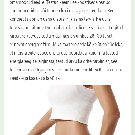
omamoodi dieedile. Teatud keemilise koostisega teatud
komponentidele või toodetele ei ole vaja keskenduda. See
kontseptsioon on üsna ulatuslik ja sama tervislik eluviis,
tervislikku toitumist võib juba pidada dieediks. Täpselt tingitud
nii suure katvuse tõttu maailmas on umbes 28–30 tuhat
erinevat energiarežiimi. Miks ma teile seda kõike ütlen? Selleks,
et mõistaksite, et see on, kuidas pöörduda, kuid ilma teatud
energiareeglite jälgimata, teatud arvu kalorite tarbimist, see
tähendab dieedi järgimist, ei suuda inimene lihtsalt lihasmassi
saada ega kaalust alla võtta.