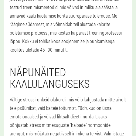
teatud treenimismeetodid, mis võivad inimliku aja säästa ja
annavad kaalu kaotamise kohta suurepärase tulemuse. Me
räägime südamest, mis võimaldab teil alustada kalorite
põletamise protsessi, mis kestab ka pärast treeningprotsessi
lõppu. Kokku ei tohiks koos soojenemise ja puhkamisega
koolitus ületada 45–90 minutit.
NÄPUNÄITED
KAALULANGUSEKS
Vältige stressirohkeid olukordi, mis võib kahjustada mitte ainult
teie psüühikat, vaid ka teie toitumist. Tüdrukud on üsna
emotsionaalsed ja võivad lihtsalt dieeti murda. Lisaks
põhjustab stress mitmesuguste "halbade" hormoonide
arengut, mis mõjutab negatiivselt inimkeha tervist. Valmistage