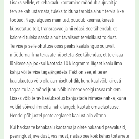
Lisaks sellele, et kehakaalu kaotamine möödub sujuvalt ja
tervise kahjustamata, tuleks toiduna tarbida ainult tervislikke
tooteid. Nagu alguses mainitud, puudub keemia, kiiresti
küpsetatud toit, transrasvad ja nii edasi. See tähendab, et
kaloreid tuleks saada ainult tavalisest tervislikust toidust.
Tervise ja selle ohutuse osas peaks kaalulangus sujuvalt
mööduma, ilma teravate hüpeteta. See tähendab, et te ei saa
lühikese aja jooksul kaotada 10 kilogrammi liigset kaalu ilma
kahju või tervise tagajärgedeta. Fakt on see, et terav
kaalukaotus võib olla äärmiselt ohtlik, kuna kaal võib kiiresti
tagasi tulla ja mõnel juhul võib inimene veelgi rasva rohkem.
Lisaks võib terav kaalukaotus kahjustada inimese nahka, kuna
voldid võivad ilmneda, nahk langeb, kaotab oma elastsuse.
Nendel põhjustel peate aeglaselt kaalust alla võtma.
Kui hakkasite kehakaalu kaotama ja olete hakanud peavalusid,
pearinglust, iiveldust, väsimust, näitab see kõik kehas toitainete