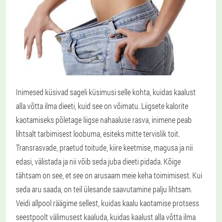
Inimesed küsivad sageli küsimusi selle kohta, kuidas kaalust
alla võtta ilma dieeti, kuid see on võimatu. Liigsete kalorite
kaotamiseks põletage liigse nahaaluse rasva, inimene peab
lihtsalt tarbimisest loobuma, esiteks mitte tervislik toit.
Transrasvade, praetud toitude, kiire keetmise, magusa ja nii
edasi, välistada ja nii võib seda juba dieeti pidada. Kõige
tähtsam on see, et see on arusaam meie keha toimimisest. Kui
seda aru saada, on teil ülesande saavutamine palju lihtsam.
Veidi allpool räägime sellest, kuidas kaalu kaotamise protsess
seestpoolt välimusest kaaluda, kuidas kaalust alla võtta ilma