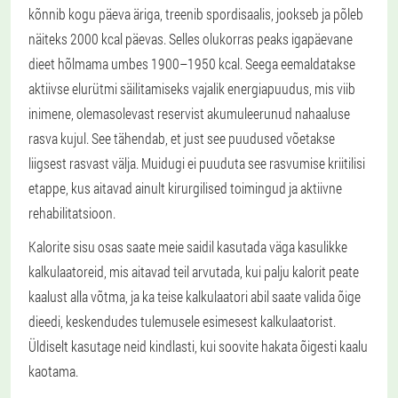
kõnnib kogu päeva äriga, treenib spordisaalis, jookseb ja põleb
näiteks 2000 kcal päevas. Selles olukorras peaks igapäevane
dieet hõlmama umbes 1900–1950 kcal. Seega eemaldatakse
aktiivse elurütmi säilitamiseks vajalik energiapuudus, mis viib
inimene, olemasolevast reservist akumuleerunud nahaaluse
rasva kujul. See tähendab, et just see puudused võetakse
liigsest rasvast välja. Muidugi ei puuduta see rasvumise kriitilisi
etappe, kus aitavad ainult kirurgilised toimingud ja aktiivne
rehabilitatsioon.
Kalorite sisu osas saate meie saidil kasutada väga kasulikke
kalkulaatoreid, mis aitavad teil arvutada, kui palju kalorit peate
kaalust alla võtma, ja ka teise kalkulaatori abil saate valida õige
dieedi, keskendudes tulemusele esimesest kalkulaatorist.
Üldiselt kasutage neid kindlasti, kui soovite hakata õigesti kaalu
kaotama.