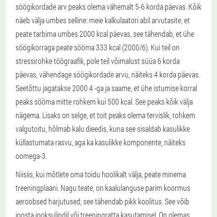
söögikordade arv peaks olema vähemalt 5-6 korda päevas. Kõik
näeb välja umbes selline: meie kalkulaatori abil arvutasite, et
peate tarbima umbes 2000 kcal päevas, see tähendab, et ühe
söögikorraga peate sööma 333 kcal (2000/6). Kui teil on
stressirohke töögraafik, pole teil võimalust süüa 6 korda
päevas, vähendage söögikordade arvu, näiteks 4 korda päevas.
Seetõttu jagatakse 2000 4 -ga ja saame, et ühe istumise korral
peaks sööma mitte rohkem kui 500 kcal. See peaks kõik välja
nägema. Lisaks on selge, et toit peaks olema tervislik, rohkem
valgutoitu, hõlmab kalu dieedis, kuna see sisaldab kasulikke
küllastumata rasvu, aga ka kasulikke komponente, näiteks
oomega-3.
Niisiis, kui mõtlete oma toidu hoolikalt välja, peate minema
treeningplaani. Nagu teate, on kaalulanguse parim koormus
aeroobsed harjutused, see tähendab pikk koolitus. See võib
joosta jooksulindil või treeningratta kasutamisel. On olemas