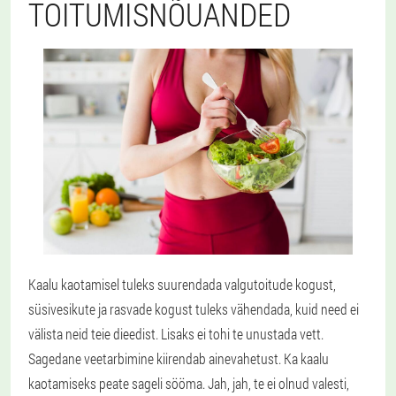
TOITUMISNÕUANDED
Kaalu kaotamisel tuleks suurendada valgutoitude kogust,
süsivesikute ja rasvade kogust tuleks vähendada, kuid need ei
välista neid teie dieedist. Lisaks ei tohi te unustada vett.
Sagedane veetarbimine kiirendab ainevahetust. Ka kaalu
kaotamiseks peate sageli sööma. Jah, jah, te ei olnud valesti,