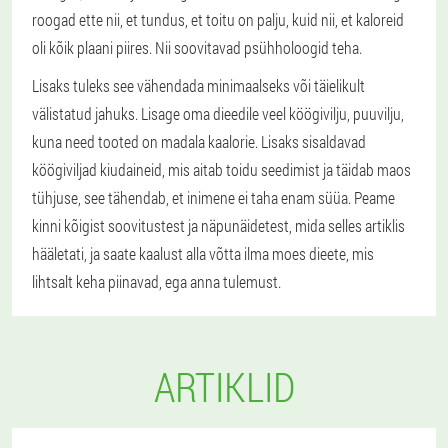
roogad ette nii, et tundus, et toitu on palju, kuid nii, et kaloreid
oli kõik plaani piires. Nii soovitavad psühholoogid teha.
Lisaks tuleks see vähendada minimaalseks või täielikult
välistatud jahuks. Lisage oma dieedile veel köögivilju, puuvilju,
kuna need tooted on madala kaalorie. Lisaks sisaldavad
köögiviljad kiudaineid, mis aitab toidu seedimist ja täidab maos
tühjuse, see tähendab, et inimene ei taha enam süüa. Peame
kinni kõigist soovitustest ja näpunäidetest, mida selles artiklis
hääletati, ja saate kaalust alla võtta ilma moes dieete, mis
lihtsalt keha piinavad, ega anna tulemust.
ARTIKLID