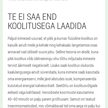
TE EI SAA END
KOOLITUSEGA LAADIDA
Paljud inimesed usuvad, et pikk ja kurnav füüsiline koolitus on
kasulik ainult meile ja kehale ning kehakaalu langetamise osas
annavad nad üldiselt suure jobu. Selline teooria on ekslik, kuna
pikk koolitus võib ületreeningu ohu tõttu mõjutada inimeste
tervist äärmiselt negatiivselt. Lisaks saab koolitus olukorda
kaalulangusega ainult süvendada, kuna inimene saab kasutada
oma energiareservi, mille järel alistudes isule, kompenseerida
kulutatud energiat kahekordselt. Seetõttu on koolitusvõlgade
eelised väga kahtlased. Aeroobsete koormuste kasutamine
40–60 minutit on palju parem ja tõhusam. Samuti on teatud
treenimismeetodeid, mis võimaldavad teil oma aega nii palju kui