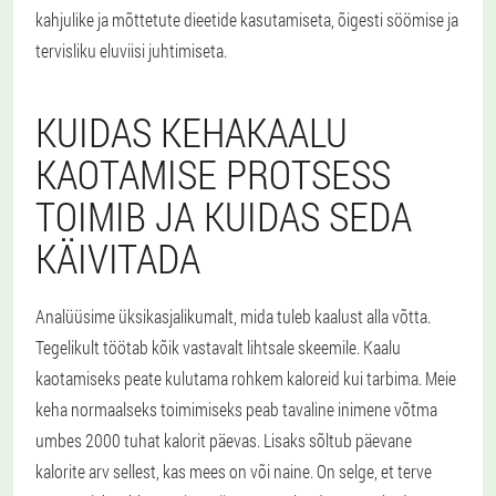
kahjulike ja mõttetute dieetide kasutamiseta, õigesti söömise ja
tervisliku eluviisi juhtimiseta.
KUIDAS KEHAKAALU
KAOTAMISE PROTSESS
TOIMIB JA KUIDAS SEDA
KÄIVITADA
Analüüsime üksikasjalikumalt, mida tuleb kaalust alla võtta.
Tegelikult töötab kõik vastavalt lihtsale skeemile. Kaalu
kaotamiseks peate kulutama rohkem kaloreid kui tarbima. Meie
keha normaalseks toimimiseks peab tavaline inimene võtma
umbes 2000 tuhat kalorit päevas. Lisaks sõltub päevane
kalorite arv sellest, kas mees on või naine. On selge, et terve