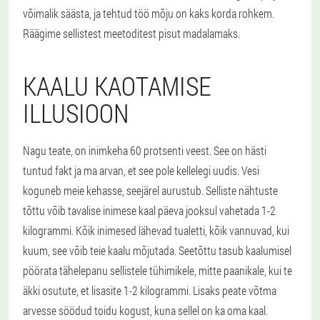
võimalik säästa, ja tehtud töö mõju on kaks korda rohkem.
Räägime sellistest meetoditest pisut madalamaks.
KAALU KAOTAMISE
ILLUSIOON
Nagu teate, on inimkeha 60 protsenti veest. See on hästi
tuntud fakt ja ma arvan, et see pole kellelegi uudis. Vesi
koguneb meie kehasse, seejärel aurustub. Selliste nähtuste
tõttu võib tavalise inimese kaal päeva jooksul vahetada 1-2
kilogrammi. Kõik inimesed lähevad tualetti, kõik vannuvad, kui
kuum, see võib teie kaalu mõjutada. Seetõttu tasub kaalumisel
pöörata tähelepanu sellistele tühimikele, mitte paanikale, kui te
äkki osutute, et lisasite 1-2 kilogrammi. Lisaks peate võtma
arvesse söödud toidu kogust, kuna sellel on ka oma kaal.