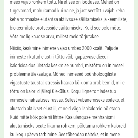
mees vajab rohkem toitu. Nii et see on looduses. Mehed on
tugevamad, mahukamad kui naine, ja just seetõttu vajab keha
keha normaalse elutähtsa aktiivsuse säilitamiseks ja keemiliste,
biokeemiliste protsesside säilitamiseks. Kuid see pole mõte.
Võtsime ligikaudse arvu, millest meid tõrjutakse.
Niisiis, keskmine inimene vajab umbes 2000 kcalit. Paljude
inimeste rikutud elustiili tõttu võib igapäevase dieedi
kalorisisaldus ületada keskmise numbri, mistõttu on inimesel
probleeme ülekaaluga. Mõned inimesed psühholoogiliste
vigastuste taustal, stressis haarab kõik oma probleemid, mille
tõttu on kaloriid jällegi üleküllus. Kogu liigne toit ladestub
inimesele nahaaluses rasvas. Sellest vabanemiseks esiteks, et
alustada aktiivset elustiili, et neid väga lisakaloreid põletada.
Kuid mitte kõik pole nii lihtne. Kaalulanguse mehhanismi
alustamiseks peate liikuma rohkem, põletama rohkem kaloreid
kui kogu päeva tarbimine. See tähendab näiteks, et inimene