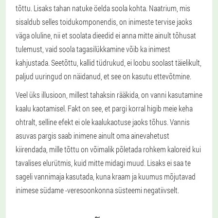
tõttu. Lisaks tahan natuke öelda soola kohta. Naatrium, mis
sisaldub selles toidukomponendis, on inimeste tervise jaoks
väga oluline, nii et soolata dieedid ei anna mitte ainult tõhusat
tulemust, vaid soola tagasilükkamine võib ka inimest
kahjustada. Seetõttu, kallid tüdrukud, ei loobu soolast täielikult,
paljud uuringud on näidanud, et see on kasutu ettevõtmine.
Veel üks illusioon, millest tahaksin rääkida, on vanni kasutamine
kaalu kaotamisel. Fakt on see, et pargi korral higib meie keha
ohtralt, selline efekt ei ole kaalukaotuse jaoks tõhus. Vannis
asuvas pargis saab inimene ainult oma ainevahetust
kiirendada, mille tõttu on võimalik põletada rohkem kaloreid kui
tavalises elurütmis, kuid mitte midagi muud. Lisaks ei saa te
sageli vannimaja kasutada, kuna kraam ja kuumus mõjutavad
inimese südame -veresoonkonna süsteemi negatiivselt.