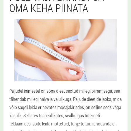
OMA KEHA PIINATA
Paljudel inimestel on sõna dieet seotud millegi piiramisega, see
tähendab millegi halva ja valulikuga. Paljude dieetide jaoks, mida
võib sageli leida erinevates moeajakirjades, on selline seos väga
kasulik. Sellistes teabeallikates, sealhulgas Interneti -
reklaamides, võite leida mõttetuid, tühje toitumisnõuandeid,