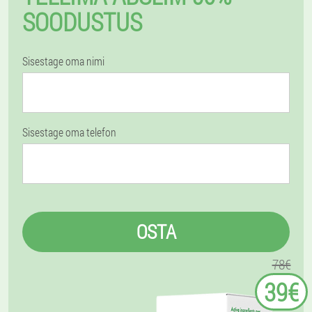
SOODUSTUS
Sisestage oma nimi
Sisestage oma telefon
OSTA
78€
39€