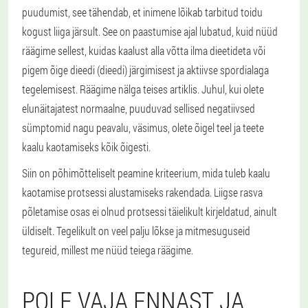
puudumist, see tähendab, et inimene lõikab tarbitud toidu
kogust liiga järsult. See on paastumise ajal lubatud, kuid nüüd
räägime sellest, kuidas kaalust alla võtta ilma dieetideta või
pigem õige dieedi (dieedi) järgimisest ja aktiivse spordialaga
tegelemisest. Räägime nälga teises artiklis. Juhul, kui olete
elunäitajatest normaalne, puuduvad sellised negatiivsed
sümptomid nagu peavalu, väsimus, olete õigel teel ja teete
kaalu kaotamiseks kõik õigesti.
Siin on põhimõtteliselt peamine kriteerium, mida tuleb kaalu
kaotamise protsessi alustamiseks rakendada. Liigse rasva
põletamise osas ei olnud protsessi täielikult kirjeldatud, ainult
üldiselt. Tegelikult on veel palju lõkse ja mitmesuguseid
tegureid, millest me nüüd teiega räägime.
POLE VAJA ENNAST JA