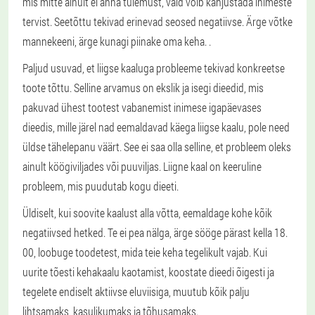
mis mitte ainult ei anna tulemust, vaid võib kahjustada inimeste
tervist. Seetõttu tekivad erinevad seosed negatiivse. Ärge võtke
mannekeeni, ärge kunagi piinake oma keha. .
Paljud usuvad, et liigse kaaluga probleeme tekivad konkreetse
toote tõttu. Selline arvamus on ekslik ja isegi dieedid, mis
pakuvad ühest tootest vabanemist inimese igapäevases
dieedis, mille järel nad eemaldavad käega liigse kaalu, pole need
üldse tähelepanu väärt. See ei saa olla selline, et probleem oleks
ainult köögiviljades või puuviljas. Liigne kaal on keeruline
probleem, mis puudutab kogu dieeti.
Üldiselt, kui soovite kaalust alla võtta, eemaldage kohe kõik
negatiivsed hetked. Te ei pea nälga, ärge sööge pärast kella 18.
00, loobuge toodetest, mida teie keha tegelikult vajab. Kui
uurite tõesti kehakaalu kaotamist, koostate dieedi õigesti ja
tegelete endiselt aktiivse eluviisiga, muutub kõik palju
lihtsamaks, kasulikumaks ja tõhusamaks.