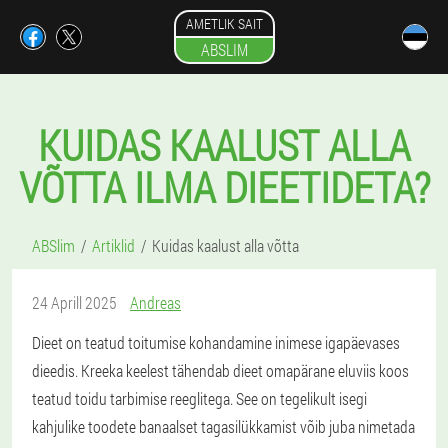
AMETLIK SAIT
ABSLIM
KUIDAS KAALUST ALLA
VÕTTA ILMA DIEETIDETA?
ABSlim
Artiklid
Kuidas kaalust alla võtta
24 Aprill 2025
Andreas
Dieet on teatud toitumise kohandamine inimese igapäevases
dieedis. Kreeka keelest tähendab dieet omapärane eluviis koos
teatud toidu tarbimise reeglitega. See on tegelikult isegi
kahjulike toodete banaalset tagasilükkamist võib juba nimetada