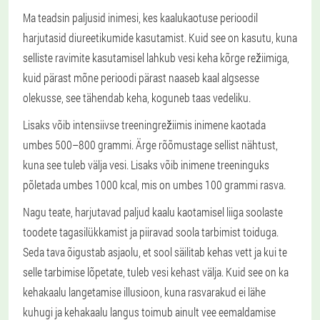
Ma teadsin paljusid inimesi, kes kaalukaotuse perioodil
harjutasid diureetikumide kasutamist. Kuid see on kasutu, kuna
selliste ravimite kasutamisel lahkub vesi keha kõrge režiimiga,
kuid pärast mõne perioodi pärast naaseb kaal algsesse
olekusse, see tähendab keha, koguneb taas vedeliku.
Lisaks võib intensiivse treeningrežiimis inimene kaotada
umbes 500–800 grammi. Ärge rõõmustage sellist nähtust,
kuna see tuleb välja vesi. Lisaks võib inimene treeninguks
põletada umbes 1000 kcal, mis on umbes 100 grammi rasva.
Nagu teate, harjutavad paljud kaalu kaotamisel liiga soolaste
toodete tagasilükkamist ja piiravad soola tarbimist toiduga.
Seda tava õigustab asjaolu, et sool säilitab kehas vett ja kui te
selle tarbimise lõpetate, tuleb vesi kehast välja. Kuid see on ka
kehakaalu langetamise illusioon, kuna rasvarakud ei lähe
kuhugi ja kehakaalu langus toimub ainult vee eemaldamise