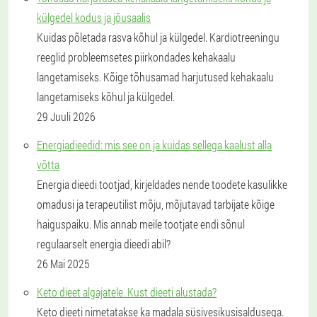
külgedel kodus ja jõusaalis
Kuidas põletada rasva kõhul ja külgedel. Kardiotreeningu
reeglid probleemsetes piirkondades kehakaalu
langetamiseks. Kõige tõhusamad harjutused kehakaalu
langetamiseks kõhul ja külgedel.
29 Juuli 2026
Energiadieedid: mis see on ja kuidas sellega kaalust alla
võtta
Energia dieedi tootjad, kirjeldades nende toodete kasulikke
omadusi ja terapeutilist mõju, mõjutavad tarbijate kõige
haiguspaiku. Mis annab meile tootjate endi sõnul
regulaarselt energia dieedi abil?
26 Mai 2025
Keto dieet algajatele. Kust dieeti alustada?
Keto dieeti nimetatakse ka madala süsivesikusisaldusega.