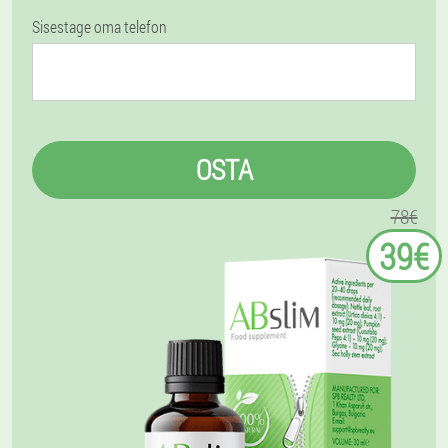
Sisestage oma telefon
OSTA
78€
39€