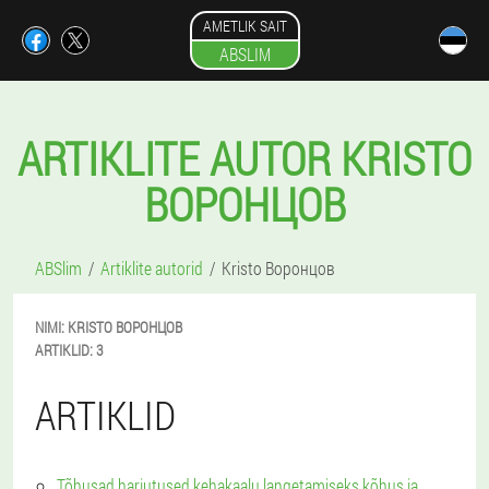
AMETLIK SAIT
ABSLIM
ARTIKLITE AUTOR KRISTO
ВОРОНЦОВ
ABSlim
Artiklite autorid
Kristo Воронцов
NIMI:
KRISTO
ВОРОНЦОВ
ARTIKLID:
3
ARTIKLID
Tõhusad harjutused kehakaalu langetamiseks kõhus ja